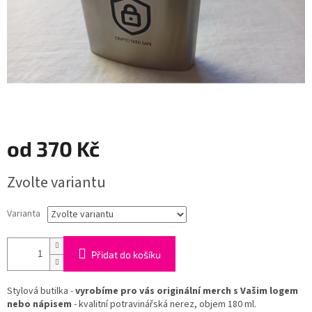
od
370 Kč
Měrná
Zvolte variantu
cena:
Varianta
Přidat do košíku
Stylová butilka -
vyrobíme pro vás originální merch s Vašim logem
nebo nápisem
- kvalitní potravinářská nerez, objem 180 ml.