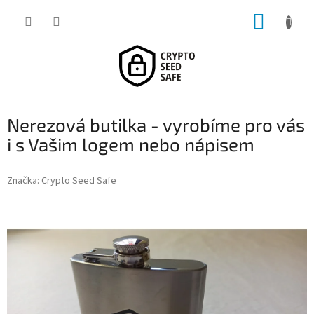
Přejít
NÁKUP
na
obsah
KOŠÍK
Nerezová butilka - vyrobíme pro vás
i s Vašim logem nebo nápisem
Značka:
Crypto Seed Safe