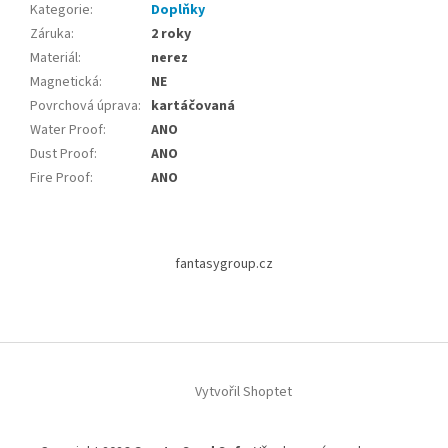
Kategorie
:
Doplňky
Záruka
:
2 roky
Materiál
:
nerez
Magnetická
:
NE
Povrchová úprava
:
kartáčovaná
Water Proof
:
ANO
Dust Proof
:
ANO
Fire Proof
:
ANO
Z
á
fantasygroup.cz
p
a
t
í
Vytvořil Shoptet